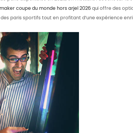
maker coupe du monde hors arjel 2026
qui offre des opti
s paris sportifs tout en profitant d’une expérience enri