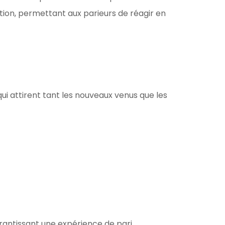
tion, permettant aux parieurs de réagir en
ui attirent tant les nouveaux venus que les
arantissant une expérience de pari