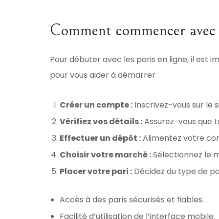
Comment commencer avec le
Pour débuter avec les paris en ligne, il est 
pour vous aider à démarrer :
Créer un compte :
Inscrivez-vous sur le s
Vérifiez vos détails :
Assurez-vous que to
Effectuer un dépôt :
Alimentez votre com
Choisir votre marché :
Sélectionnez le m
Placer votre pari :
Décidez du type de par
Accès à des paris sécurisés et fiables.
Facilité d’utilisation de l’interface mobile.