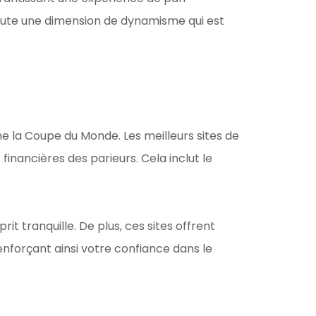
ajoute une dimension de dynamisme qui est
e la Coupe du Monde. Les meilleurs sites de
nancières des parieurs. Cela inclut le
t tranquille. De plus, ces sites offrent
enforçant ainsi votre confiance dans le