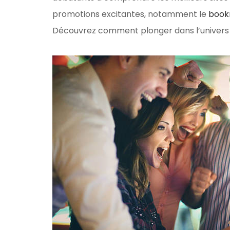
promotions excitantes, notamment le
book
Découvrez comment plonger dans l’univers de