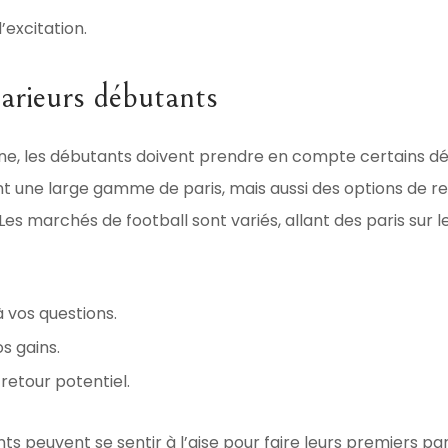
’excitation.
parieurs débutants
ne, les débutants doivent prendre en compte certains détai
ne large gamme de paris, mais aussi des options de retra
 Les marchés de football sont variés, allant des paris sur
 vos questions.
s gains.
retour potentiel.
nts peuvent se sentir à l’aise pour faire leurs premiers pa