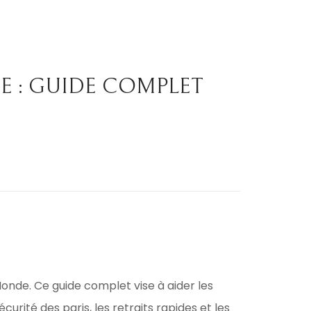
E : GUIDE COMPLET
onde. Ce guide complet vise à aider les
urité des paris, les retraits rapides et les