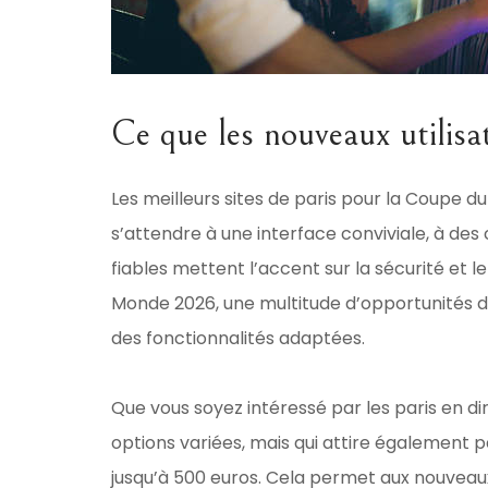
Ce que les nouveaux utilisat
Les meilleurs sites de paris pour la Coupe d
s’attendre à une interface conviviale, à de
fiables mettent l’accent sur la sécurité et l
Monde 2026, une multitude d’opportunités de
des fonctionnalités adaptées.
Que vous soyez intéressé par les paris en dir
options variées, mais qui attire également p
jusqu’à 500 euros. Cela permet aux nouveaux