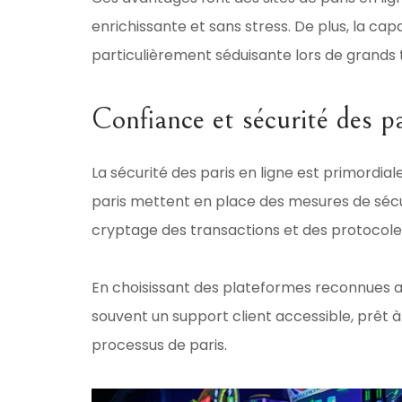
enrichissante et sans stress. De plus, la c
particulièrement séduisante lors de grands 
Confiance et sécurité des pa
La sécurité des paris en ligne est primordi
paris mettent en place des mesures de sécur
cryptage des transactions et des protocoles d
En choisissant des plateformes reconnues ave
souvent un support client accessible, prêt 
processus de paris.