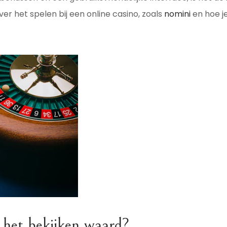
over het spelen bij een online casino, zoals
nomini
en hoe j
het bekijken waard?