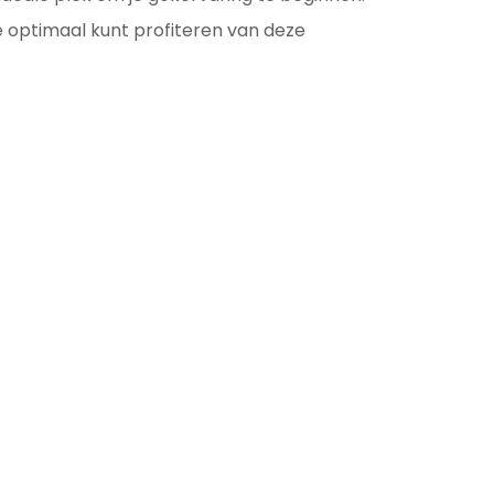
e optimaal kunt profiteren van deze