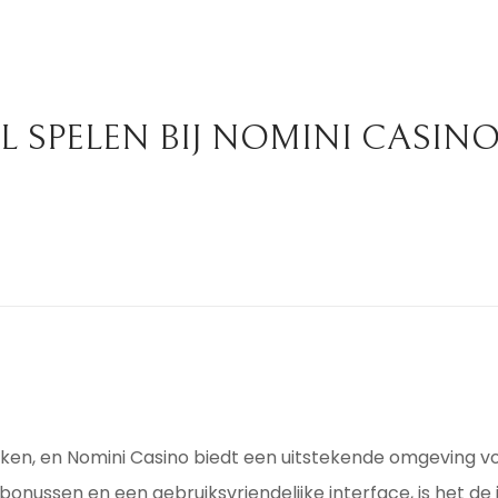
 SPELEN BIJ NOMINI CASINO:
kken, en Nomini Casino biedt een uitstekende omgeving vo
bonussen en een gebruiksvriendelijke interface, is het de