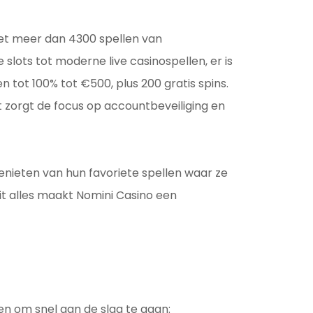
 Met meer dan 4300 spellen van
slots tot moderne live casinospellen, er is
 tot 100% tot €500, plus 200 gratis spins.
 zorgt de focus op accountbeveiliging en
enieten van hun favoriete spellen waar ze
 Dit alles maakt Nomini Casino een
en om snel aan de slag te gaan: