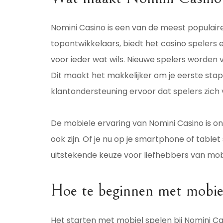
Nomini Casino is een van de meest populaire
topontwikkelaars, biedt het casino spelers 
voor ieder wat wils. Nieuwe spelers worden 
Dit maakt het makkelijker om je eerste sta
klantondersteuning ervoor dat spelers zich 
De mobiele ervaring van Nomini Casino is o
ook zijn. Of je nu op je smartphone of tablet
uitstekende keuze voor liefhebbers van mob
Hoe te beginnen met mobie
Het starten met mobiel spelen bij Nomini Ca