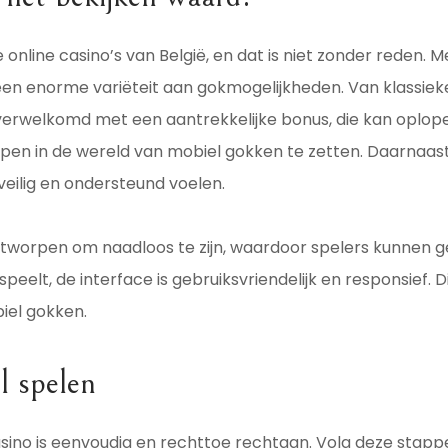
 online casino’s van België, en dat is niet zonder reden.
een enorme variëteit aan gokmogelijkheden. Van klassieke 
verwelkomd met een aantrekkelijke bonus, die kan oplopen
ppen in de wereld van mobiel gokken te zetten. Daarnaast
veilig en ondersteund voelen.
ntworpen om naadloos te zijn, waardoor spelers kunnen g
 speelt, de interface is gebruiksvriendelijk en responsief.
iel gokken.
l spelen
sino is eenvoudig en rechttoe rechtaan. Volg deze stapp