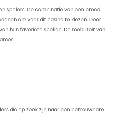
ren spelers. De combinatie van een breed
edenen om voor dit casino te kiezen. Door
an hun favoriete spellen. De mobiliteit van
gamer.
elers die op zoek zijn naar een betrouwbare