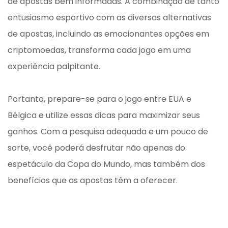
de apostas bem informadas. A combinação de tanto
entusiasmo esportivo com as diversas alternativas
de apostas, incluindo as emocionantes opções em
criptomoedas, transforma cada jogo em uma
experiência palpitante.
Portanto, prepare-se para o jogo entre EUA e
Bélgica e utilize essas dicas para maximizar seus
ganhos. Com a pesquisa adequada e um pouco de
sorte, você poderá desfrutar não apenas do
espetáculo da Copa do Mundo, mas também dos
benefícios que as apostas têm a oferecer.