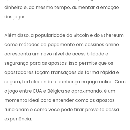
dinheiro e, ao mesmo tempo, aumentar a emoção
dos jogos.
Além disso, a popularidade do Bitcoin e do Ethereum
como métodos de pagamento em cassinos online
acrescenta um novo nível de acessibilidade e
segurança para as apostas. Isso permite que os
apostadores façam transações de forma rápida e
segura, fortalecendo a confiança no jogo online. Com
o jogo entre EUA e Bélgica se aproximando, é um
momento ideal para entender como as apostas
funcionam e como você pode tirar proveito dessa
experiência.