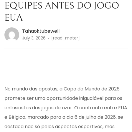
EQUIPES ANTES DO JOGO
EUA
Tahaoktubewell
July 3, 2026
[read_meter]
No mundo das apostas, a Copa do Mundo de 2026
promete ser uma oportunidade inigualável para os
entusiastas dos jogos de azar. O confronto entre EUA
e Bélgica, marcado para o dia 6 de julho de 2026, se
destaca não só pelos aspectos esportivos, mas