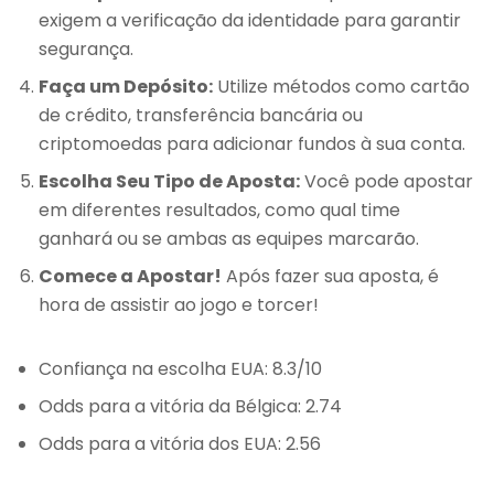
exigem a verificação da identidade para garantir
segurança.
Faça um Depósito:
Utilize métodos como cartão
de crédito, transferência bancária ou
criptomoedas para adicionar fundos à sua conta.
Escolha Seu Tipo de Aposta:
Você pode apostar
em diferentes resultados, como qual time
ganhará ou se ambas as equipes marcarão.
Comece a Apostar!
Após fazer sua aposta, é
hora de assistir ao jogo e torcer!
Confiança na escolha EUA: 8.3/10
Odds para a vitória da Bélgica: 2.74
Odds para a vitória dos EUA: 2.56