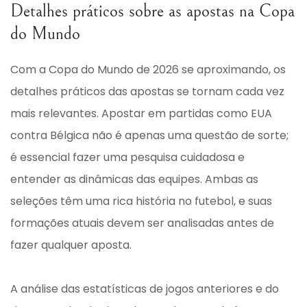
Detalhes práticos sobre as apostas na Copa
do Mundo
Com a Copa do Mundo de 2026 se aproximando, os
detalhes práticos das apostas se tornam cada vez
mais relevantes. Apostar em partidas como EUA
contra Bélgica não é apenas uma questão de sorte;
é essencial fazer uma pesquisa cuidadosa e
entender as dinâmicas das equipes. Ambas as
seleções têm uma rica história no futebol, e suas
formações atuais devem ser analisadas antes de
fazer qualquer aposta.
A análise das estatísticas de jogos anteriores e do