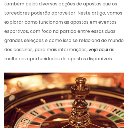
também pelas diversas opções de apostas que os
torcedores poderão aproveitar. Neste artigo, vamos
explorar como funcionam as apostas em eventos
esportivos, com foco na partida entre essas duas
grandes seleções e como isso se relaciona ao mundo
dos cassinos; para mais informações,
veja aqui
as
melhores oportunidades de apostas disponíveis.