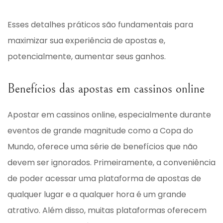
Esses detalhes práticos são fundamentais para
maximizar sua experiência de apostas e,
potencialmente, aumentar seus ganhos.
Benefícios das apostas em cassinos online
Apostar em cassinos online, especialmente durante
eventos de grande magnitude como a Copa do
Mundo, oferece uma série de benefícios que não
devem ser ignorados. Primeiramente, a conveniência
de poder acessar uma plataforma de apostas de
qualquer lugar e a qualquer hora é um grande
atrativo. Além disso, muitas plataformas oferecem