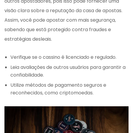
outros apostadores, pois isso pode fornecer uma
visão clara sobre a reputação da casa de apostas.
Assim, você pode apostar com mais segurança,
sabendo que está protegido contra fraudes e
estratégias desleais.
Verifique se o cassino é licenciado e regulado.
Leia avaliações de outros usuários para garantir a
confiabilidade.
Utilize métodos de pagamento seguros e
reconhecidos, como criptomoedas.