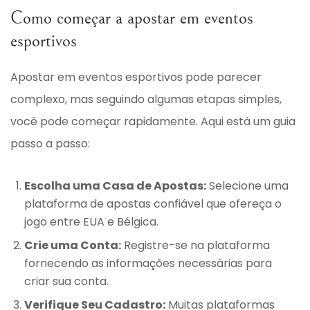
Como começar a apostar em eventos
esportivos
Apostar em eventos esportivos pode parecer
complexo, mas seguindo algumas etapas simples,
você pode começar rapidamente. Aqui está um guia
passo a passo:
Escolha uma Casa de Apostas:
Selecione uma
plataforma de apostas confiável que ofereça o
jogo entre EUA e Bélgica.
Crie uma Conta:
Registre-se na plataforma
fornecendo as informações necessárias para
criar sua conta.
Verifique Seu Cadastro:
Muitas plataformas