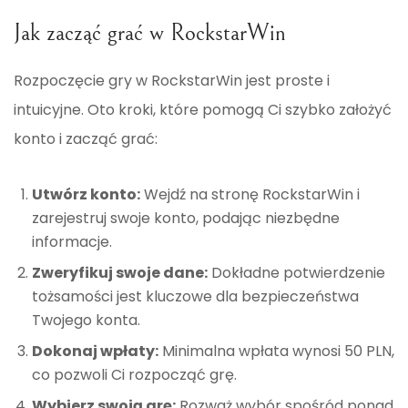
Jak zacząć grać w RockstarWin
Rozpoczęcie gry w RockstarWin jest proste i
intuicyjne. Oto kroki, które pomogą Ci szybko założyć
konto i zacząć grać:
Utwórz konto:
Wejdź na stronę RockstarWin i
zarejestruj swoje konto, podając niezbędne
informacje.
Zweryfikuj swoje dane:
Dokładne potwierdzenie
tożsamości jest kluczowe dla bezpieczeństwa
Twojego konta.
Dokonaj wpłaty:
Minimalna wpłata wynosi 50 PLN,
co pozwoli Ci rozpocząć grę.
Wybierz swoją grę:
Rozważ wybór spośród ponad