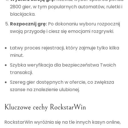
2800 gier, w tym popularnych automatów, ruletki i
blackjacka.
Rozpocznij grę:
Po dokonaniu wyboru rozpocznij
swoją przygodę i ciesz się emocjami rozgrywki.
Łatwy proces rejestracji, który zajmuje tylko kilka
minut.
Szybka weryfikacja dla bezpieczeństwa Twoich
transakcji.
Szereg gier dostępnych w ofercie, co zwiększa
szanse na znalezienie ulubionej.
Kluczowe cechy RockstarWin
RockstarWin wyróżnia się na tle innych kasyn online,