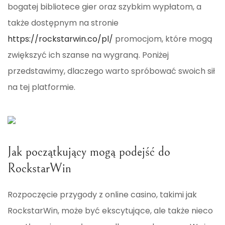
bogatej bibliotece gier oraz szybkim wypłatom, a
także dostępnym na stronie
https://rockstarwin.co/pl/
promocjom, które mogą
zwiększyć ich szanse na wygraną. Poniżej
przedstawimy, dlaczego warto spróbować swoich sił
na tej platformie.
Jak początkujący mogą podejść do
RockstarWin
Rozpoczęcie przygody z online casino, takimi jak
RockstarWin, może być ekscytujące, ale także nieco