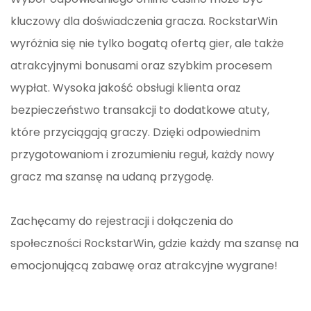
kluczowy dla doświadczenia gracza. RockstarWin
wyróżnia się nie tylko bogatą ofertą gier, ale także
atrakcyjnymi bonusami oraz szybkim procesem
wypłat. Wysoka jakość obsługi klienta oraz
bezpieczeństwo transakcji to dodatkowe atuty,
które przyciągają graczy. Dzięki odpowiednim
przygotowaniom i zrozumieniu reguł, każdy nowy
gracz ma szansę na udaną przygodę.
Zachęcamy do rejestracji i dołączenia do
społeczności RockstarWin, gdzie każdy ma szansę na
emocjonującą zabawę oraz atrakcyjne wygrane!