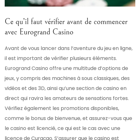
Ce qu’il faut vérifier avant de commencer
avec Eurogrand Casino
Avant de vous lancer dans l’aventure du jeu en ligne,
il est important de vérifier plusieurs éléments.
Eurogrand Casino offre une multitude d’options de
jeux, y compris des machines à sous classiques, des
vidéos et des 3D, ainsi qu’une section de casino en
direct qui ravira les amateurs de sensations fortes.
Vérifiez également les promotions disponibles,
comme le bonus de bienvenue, et assurez-vous que
le casino est licencié, ce qui est le cas avec une
licence de Curaçao. S’assurer que le casino est