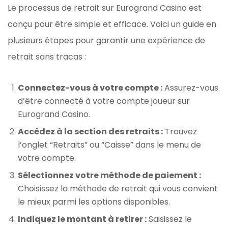
Le processus de retrait sur Eurogrand Casino est
conçu pour être simple et efficace. Voici un guide en
plusieurs étapes pour garantir une expérience de
retrait sans tracas :
Connectez-vous à votre compte :
Assurez-vous
d’être connecté à votre compte joueur sur
Eurogrand Casino.
Accédez à la section des retraits :
Trouvez
l’onglet “Retraits” ou “Caisse” dans le menu de
votre compte.
Sélectionnez votre méthode de paiement :
Choisissez la méthode de retrait qui vous convient
le mieux parmi les options disponibles.
Indiquez le montant à retirer :
Saisissez le