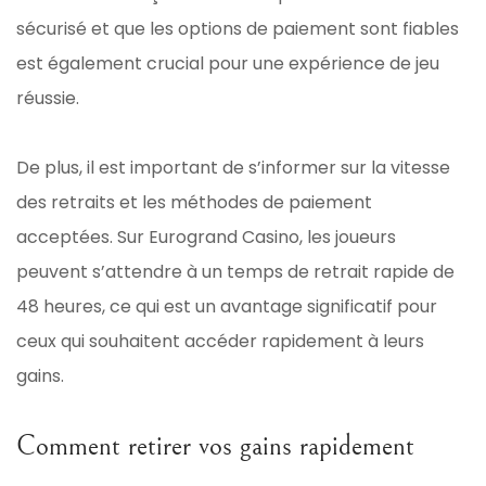
sécurisé et que les options de paiement sont fiables
est également crucial pour une expérience de jeu
réussie.
De plus, il est important de s’informer sur la vitesse
des retraits et les méthodes de paiement
acceptées. Sur Eurogrand Casino, les joueurs
peuvent s’attendre à un temps de retrait rapide de
48 heures, ce qui est un avantage significatif pour
ceux qui souhaitent accéder rapidement à leurs
gains.
Comment retirer vos gains rapidement