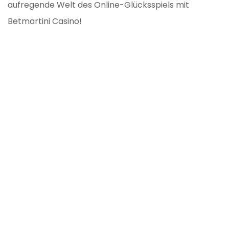
aufregende Welt des Online-Glücksspiels mit
Betmartini Casino!
Oktubewell is a leading provider of premium services
specializing in swimming pools and tubwells. With a
commitment to quality, innovation, and customer
satisfaction, we pride ourselves on delivering top-notch
solutions tailored to meet the unique needs of each
client.