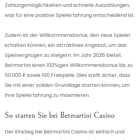
Zahlungsmöglichkeiten und schnelle Auszahlungen,
was für eine positive Spielerfahrung entscheidend ist.
Zudem ist der Willkommensbonus, den neue Spieler
erhalten können, ein attraktives Angebot, um das
Spielvergnügen zu steigern. Im Jahr 2026 bietet
Betmartini einen 100%igen Willkommensbonus bis zu
50.000 ₽ sowie 100 Freispiele. Dies stellt sicher, dass
Sie mit einer soliden Grundlage starten können, um
Ihre Spielerfahrung zu maximieren.
So starten Sie bei Betmartini Casino
Der Einstieg bei Betmartini Casino ist einfach und