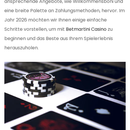
ansprechende Angebote, wie Willkommensboni und
eine breite Palette an Zahlungsmethoden, hervor. Im
Jahr 2026 möchten wir Ihnen einige einfache
Schritte vorstellen, um mit
Betmartini Casino
zu
beginnen und das Beste aus Ihrem Spielerlebnis
herauszuholen.