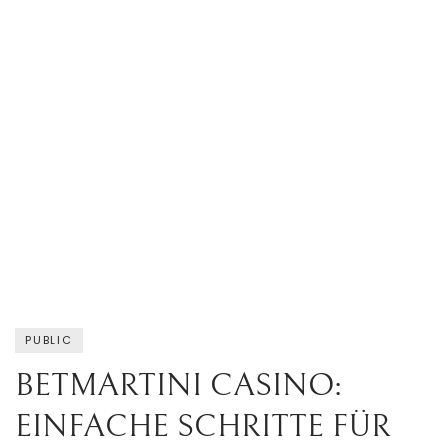
Home
Products
Shop
About
Us
0
Contact
Us
Privacy
Policy
PUBLIC
BETMARTINI CASINO:
EINFACHE SCHRITTE FÜR