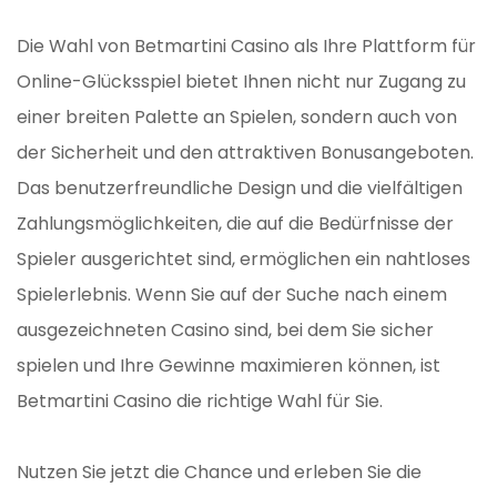
Die Wahl von Betmartini Casino als Ihre Plattform für
Online-Glücksspiel bietet Ihnen nicht nur Zugang zu
einer breiten Palette an Spielen, sondern auch von
der Sicherheit und den attraktiven Bonusangeboten.
Das benutzerfreundliche Design und die vielfältigen
Zahlungsmöglichkeiten, die auf die Bedürfnisse der
Spieler ausgerichtet sind, ermöglichen ein nahtloses
Spielerlebnis. Wenn Sie auf der Suche nach einem
ausgezeichneten Casino sind, bei dem Sie sicher
spielen und Ihre Gewinne maximieren können, ist
Betmartini Casino die richtige Wahl für Sie.
Nutzen Sie jetzt die Chance und erleben Sie die