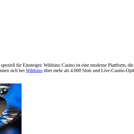
eziell für Einsteiger. Wildsino Casino ist eine moderne Plattform, di
önnen sich bei
Wildsino
über mehr als 4.000 Slots und Live-Casino-Optio