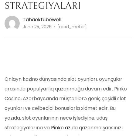
STRATEGIYALARI
Tahaoktubewell
June 25, 2026
[read_meter]
Onlayn kazino dünyasında slot oyunları, oyunçular
arasında populyarlıq qazanmağa davam edir. Pinko
Casino, Azərbaycanda müştərilərə geniş çeşidli slot
oyunları və cəlbedici bonuslarla xidmət edir. Bu
yazıda, slot oyunlarının necə işlədiyinə, uduş
strategiyalarına və
Pinko az
da qazanma şansınızı