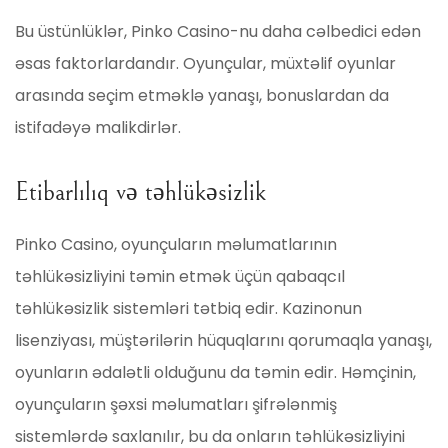
Bu üstünlüklər, Pinko Casino-nu daha cəlbedici edən
əsas faktorlardandır. Oyunçular, müxtəlif oyunlar
arasında seçim etməklə yanaşı, bonuslardan da
istifadəyə malikdirlər.
Etibarlılıq və təhlükəsizlik
Pinko Casino, oyunçuların məlumatlarının
təhlükəsizliyini təmin etmək üçün qabaqcıl
təhlükəsizlik sistemləri tətbiq edir. Kazinonun
lisenziyası, müştərilərin hüquqlarını qorumaqla yanaşı,
oyunların ədalətli olduğunu da təmin edir. Həmçinin,
oyunçuların şəxsi məlumatları şifrələnmiş
sistemlərdə saxlanılır, bu da onların təhlükəsizliyini