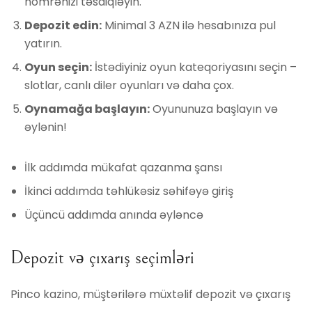
nömrənizi təsdiqləyin.
Depozit edin:
Minimal 3 AZN ilə hesabınıza pul
yatırın.
Oyun seçin:
İstədiyiniz oyun kateqoriyasını seçin –
slotlar, canlı diler oyunları və daha çox.
Oynamağa başlayın:
Oyununuza başlayın və
əylənin!
İlk addımda mükafat qazanma şansı
İkinci addımda təhlükəsiz səhifəyə giriş
Üçüncü addımda anında əyləncə
Depozit və çıxarış seçimləri
Pinco kazino, müştərilərə müxtəlif depozit və çıxarış