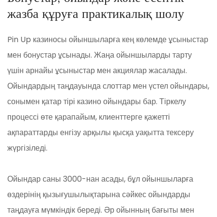
жазба құруға практикалық шолу
Pin Up казиносы ойыншыларға кең көлемде ұсыныстар
мен бонустар ұсынады. Жаңа ойыншыларды тарту
үшін арнайы ұсыныстар мен акциялар жасалады.
Ойындардың таңдауында слоттар мен үстел ойындары,
сонымен қатар тірі казино ойындары бар. Тіркелу
процессі өте қарапайым, клиенттерге қажетті
ақпараттарды енгізу арқылы қысқа уақытта тексеру
жүргізіледі.
Ойындар саны 3000-нан асады, бұл ойыншыларға
өздерінің қызығушылықтарына сәйкес ойындарды
таңдауға мүмкіндік береді. Әр ойынның бағыты мен