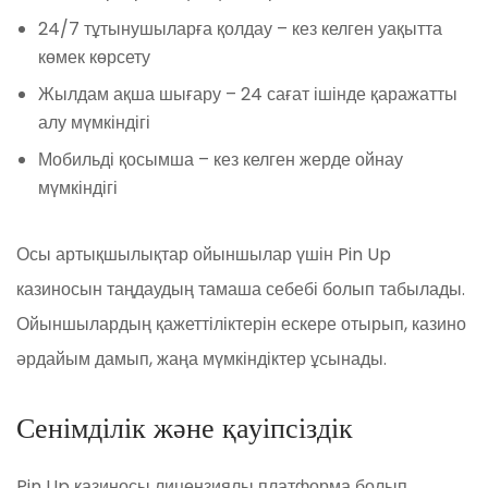
24/7 тұтынушыларға қолдау – кез келген уақытта
көмек көрсету
Жылдам ақша шығару – 24 сағат ішінде қаражатты
алу мүмкіндігі
Мобильді қосымша – кез келген жерде ойнау
мүмкіндігі
Осы артықшылықтар ойыншылар үшін Pin Up
казиносын таңдаудың тамаша себебі болып табылады.
Ойыншылардың қажеттіліктерін ескере отырып, казино
әрдайым дамып, жаңа мүмкіндіктер ұсынады.
Сенімділік және қауіпсіздік
Pin Up казиносы лицензиялы платформа болып