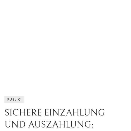
Home
Products
Shop
About
Us
0
Contact
Us
Privacy
Policy
PUBLIC
SICHERE EINZAHLUNG
UND AUSZAHLUNG: