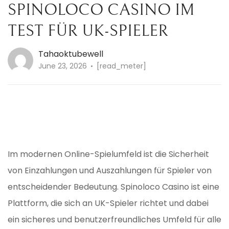
SPINOLOCO CASINO IM
TEST FÜR UK-SPIELER
Tahaoktubewell
June 23, 2026
[read_meter]
Im modernen Online-Spielumfeld ist die Sicherheit
von Einzahlungen und Auszahlungen für Spieler von
entscheidender Bedeutung. Spinoloco Casino ist eine
Plattform, die sich an UK-Spieler richtet und dabei
ein sicheres und benutzerfreundliches Umfeld für alle