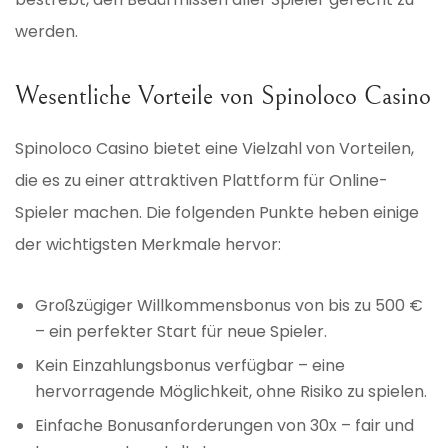
werden.
Wesentliche Vorteile von Spinoloco Casino
Spinoloco Casino bietet eine Vielzahl von Vorteilen,
die es zu einer attraktiven Plattform für Online-
Spieler machen. Die folgenden Punkte heben einige
der wichtigsten Merkmale hervor:
Großzügiger Willkommensbonus von bis zu 500 €
– ein perfekter Start für neue Spieler.
Kein Einzahlungsbonus verfügbar – eine
hervorragende Möglichkeit, ohne Risiko zu spielen.
Einfache Bonusanforderungen von 30x – fair und