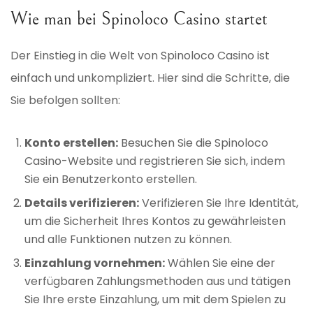
Wie man bei Spinoloco Casino startet
Der Einstieg in die Welt von Spinoloco Casino ist
einfach und unkompliziert. Hier sind die Schritte, die
Sie befolgen sollten:
Konto erstellen:
Besuchen Sie die Spinoloco
Casino-Website und registrieren Sie sich, indem
Sie ein Benutzerkonto erstellen.
Details verifizieren:
Verifizieren Sie Ihre Identität,
um die Sicherheit Ihres Kontos zu gewährleisten
und alle Funktionen nutzen zu können.
Einzahlung vornehmen:
Wählen Sie eine der
verfügbaren Zahlungsmethoden aus und tätigen
Sie Ihre erste Einzahlung, um mit dem Spielen zu