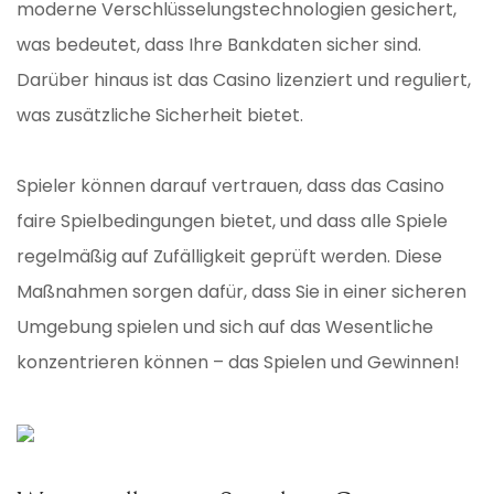
moderne Verschlüsselungstechnologien gesichert,
was bedeutet, dass Ihre Bankdaten sicher sind.
Darüber hinaus ist das Casino lizenziert und reguliert,
was zusätzliche Sicherheit bietet.
Spieler können darauf vertrauen, dass das Casino
faire Spielbedingungen bietet, und dass alle Spiele
regelmäßig auf Zufälligkeit geprüft werden. Diese
Maßnahmen sorgen dafür, dass Sie in einer sicheren
Umgebung spielen und sich auf das Wesentliche
konzentrieren können – das Spielen und Gewinnen!