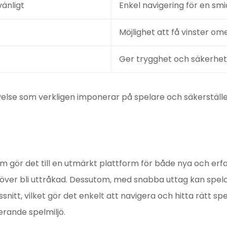
änligt
Enkel navigering för en sm
Möjlighet att få vinster om
Ger trygghet och säkerhet
evelse som verkligen imponerar på spelare och säkerställe
om gör det till en utmärkt plattform för både nya och erfa
höver bli uttråkad. Dessutom, med snabba uttag kan spelar
nitt, vilket gör det enkelt att navigera och hitta rätt s
erande spelmiljö.