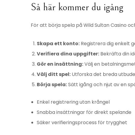
Så här kommer du igång
För att börja spela på Wild Sultan Casino och
Skapa ett konto:
Registrera dig enkelt ge
Verifiera dina uppgifter:
Bekräfta din id
Gör en insättning:
Välj en betalningsmet
Välj ditt spel:
Utforska det breda utbudet 
Börja spela:
Sätt igång och njut av en s
Enkel registrering utan krångel
Snabba insättningar för direkt spelande
Säker verifieringsprocess för trygghet