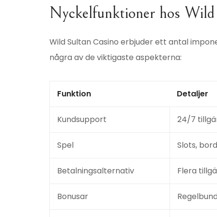
Nyckelfunktioner hos Wild
Wild Sultan Casino erbjuder ett antal impon
några av de viktigaste aspekterna:
Funktion
Detaljer
Kundsupport
24/7 tillgä
Spel
Slots, bord
Betalningsalternativ
Flera tillg
Bonusar
Regelbun