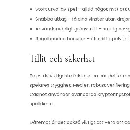
Stort urval av spel – alltid något nytt att 
Snabba uttag – få dina vinster utan dröjs
Användarvänligt gränssnitt – smidig navi
Regelbundna bonusar – öka ditt spelvärd
Tillit och säkerhet
En av de viktigaste faktorerna när det komme
spelares trygghet. Med en robust verifierin
Casinot använder avancerad krypteringstekno
spelklimat.
Däremot är det också viktigt att veta att c