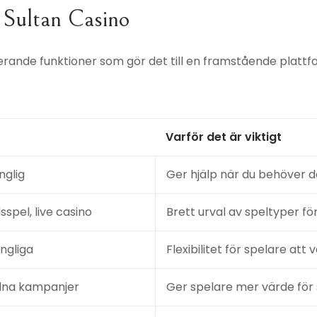
 Sultan Casino
erande funktioner som gör det till en framstående plattfo
Varför det är viktigt
nglig
Ger hjälp när du behöver 
sspel, live casino
Brett urval av speltyper fö
ängliga
Flexibilitet för spelare at
dna kampanjer
Ger spelare mer värde för 