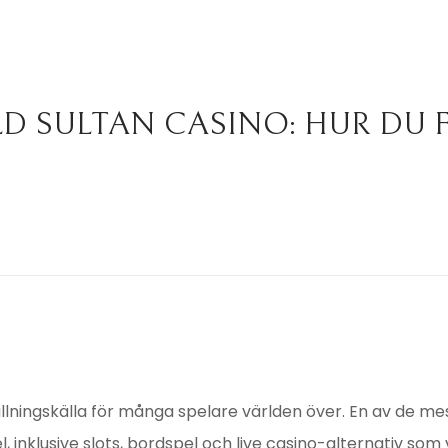
D SULTAN CASINO: HUR DU F
hållningskälla för många spelare världen över. En av de 
l, inklusive slots, bordspel och live casino-alternativ so