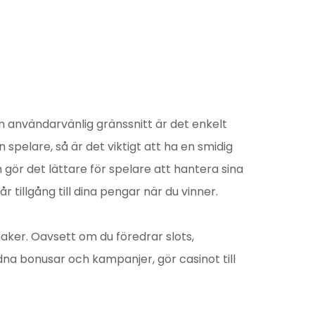
n användarvänlig gränssnitt är det enkelt
spelare, så är det viktigt att ha en smidig
ör det lättare för spelare att hantera sina
 tillgång till dina pengar när du vinner.
smaker. Oavsett om du föredrar slots,
dna bonusar och kampanjer, gör casinot till